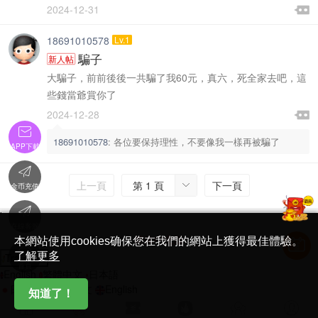

2024-12-31

18691010578
Lv.1
騙子
新人帖
大騙子，前前後後一共騙了我60元，真六，死全家去吧，這
些錢當爺賞你了

2024-12-28


18691010578
:
各位要保持理性，不要像我一樣再被騙了
APP下載

上一頁
第 1 頁
下一頁

金币充值

'
在線客服
简体中文版
本網站使用cookies确保您在我們的網站上獲得最佳體驗。

了解更多
Translate
首頁
English
繁體中文
日本語
日本語
繁體中文
English
知道了！





