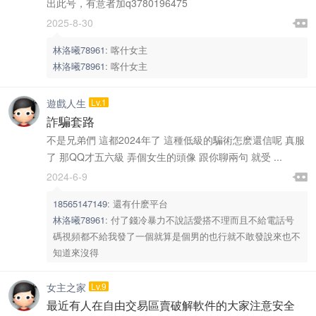
出此号，有意者加q3780196475

2025-8-30

林洛曦78961
:
喀什女主
林洛曦78961
:
喀什女主
遊戲人生
Lv.1
詐騙套路
不是兄弟們 這都2024年了 這種低級的騙術怎麽還信呢 真服
了 那QQ才五六級 弄個女生的頭像 跟你聊兩句 就受 ...

2024-6-9

18565147149
:
還有什麽平台
林洛曦78961
:
付了錢冷暴力不說話愛搭不理而且不給電話号
碼視頻都不給我發了一個就算是個男的也行就不敢發說來也不
知道來沒得
女主之家
Lv.9
最近有人在自由交易區賣破解軟件的大家注意安全