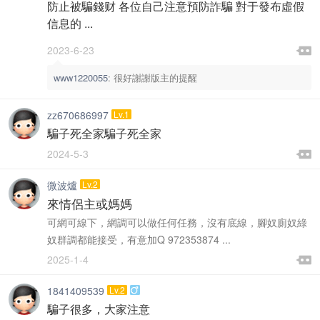
防止被騙錢财 各位自己注意預防詐騙 對于發布虛假
信息的 ...

2023-6-23

www1220055
:
很好謝謝版主的提醒
zz670686997
Lv.1
騙子死全家騙子死全家

2024-5-3

微波爐
Lv.2
來情侶主或媽媽
可網可線下，網調可以做任何任務，沒有底線，腳奴廁奴綠
奴群調都能接受，有意加Q 972353874 ...

2025-1-4

1841409539
Lv.2

騙子很多，大家注意