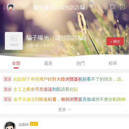
騙子曝光（請預防詐騙）




騙子曝光（請預防詐騙）

+ 關注
nopic
主題: 32 / 今日: 0
全部
最新
熱門
精華
此貼關于有些用戶針對大陸浏覽器視頻看不了的情況，請...
置頂
女王之家金币充值沒到賬請看此貼
置頂
金币充值沒到賬進帖看，個别浏覽器充值成功不會自動跳轉
置頂
大陸香港新加坡知名女王聯系方式大全
更多
置頂

如果視頻無法播放，請下載UC浏覽器或谷歌浏覽器 360浏覽...
置頂
zcbm
Lv.1