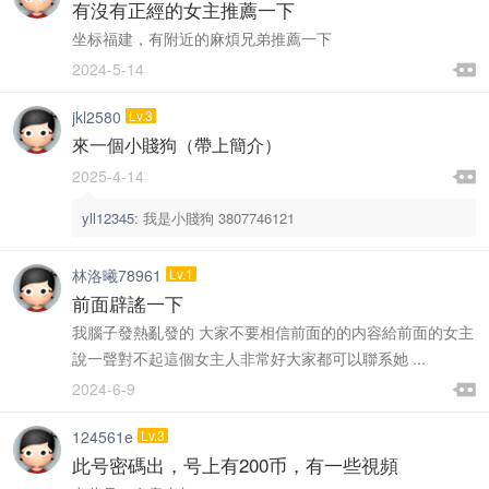
女王之家推出推廣用戶注冊和分享訪問送金币（2025.1.1）
置頂
有沒有正經的女主推薦一下
坐标福建，有附近的麻煩兄弟推薦一下

2024-5-14

jkl2580
Lv.3
來一個小賤狗（帶上簡介）

2025-4-14

yll12345
:
我是小賤狗 3807746121
林洛曦78961
Lv.1
前面辟謠一下
我腦子發熱亂發的 大家不要相信前面的的内容給前面的女主
說一聲對不起這個女主人非常好大家都可以聯系她 ...

2024-6-9

124561e
Lv.3
此号密碼出，号上有200币，有一些視頻