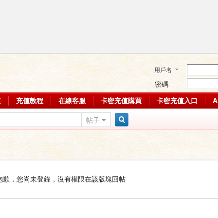
用戶名
密碼
值
充值教程
在線客服
卡密充值購買
卡密充值入口
帖子
搜
索
抱歉，您尚未登錄，沒有權限在該版塊回帖