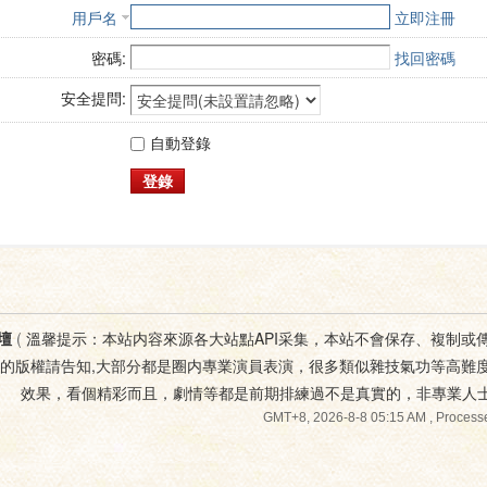
用戶名
立即注冊
密碼:
找回密碼
安全提問:
自動登錄
登錄
壇
(
溫馨提示：本站内容來源各大站點API采集，本站不會保存、複制或
您的版權請告知,大部分都是圈内專業演員表演，很多類似雜技氣功等高難
效果，看個精彩而且，劇情等都是前期排練過不是真實的，非專業人
GMT+8, 2026-8-8 05:15 AM
, Processe