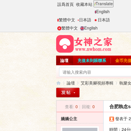
Translate
設爲首頁
收藏本站
English
繁體中文
日本語
日本語
繁體中文
English
論壇
充值未到賬聯系
金币充
論壇
艾彩美腳視頻專輯
執樂
查看:
0
|
回複:
0
合肥執念
女
»
›
›
嬌嬌公主
發表于 20
時間：24分鍾