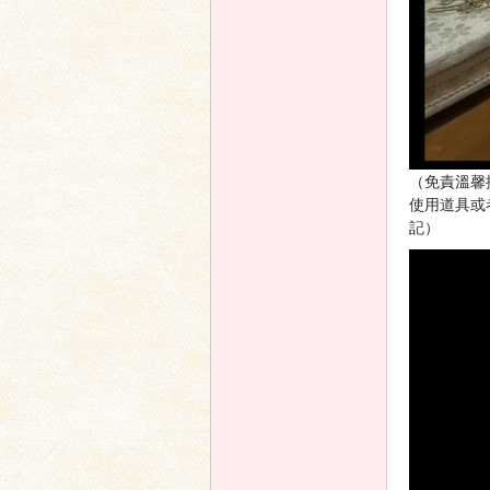
（免責溫馨
使用道具或
記）