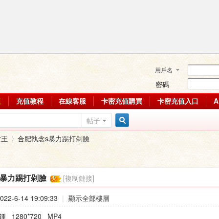
用戶名
密碼
值
充值教程
在線客服
卡密充值購買
卡密充值入口
帖子
搜
女王
合肥執念s暴力踢打剁臉
索
[複制鏈接]
s暴力踢打剁臉
›
22-6-14 19:09:33
|
顯示全部樓層
 1280*720 MP4