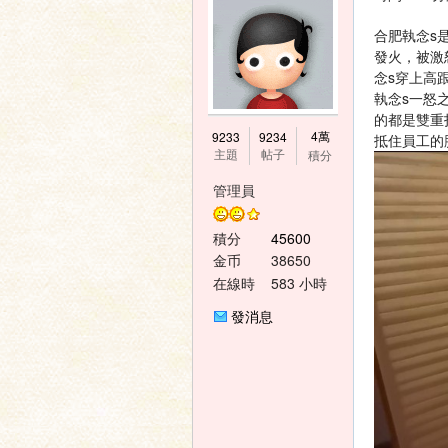
合肥執念s
發火，被激
念s穿上高
執念s一怒
的都是雙重
神
4萬
9233
9234
抵住員工的
主題
帖子
積分
管理員
積分
45600
金币
38650
在線時
583 小時
間
發消息
之