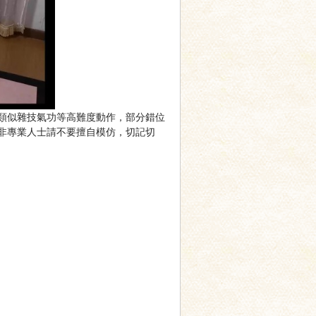
類似雜技氣功等高難度動作，部分錯位
非專業人士請不要擅自模仿，切記切