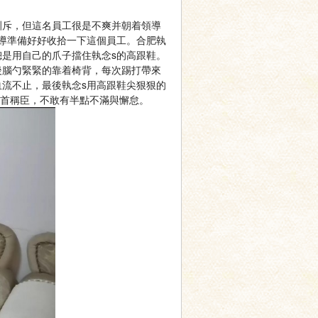
訓斥，但這名員工很是不爽并朝着領導
導準備好好收拾一下這個員工。合肥執
總是用自己的爪子擋住執念s的高跟鞋。
後腦勺緊緊的靠着椅背，每次踢打帶來
血流不止，最後執念s用高跟鞋尖狠狠的
俯首稱臣，不敢有半點不滿與懈怠。