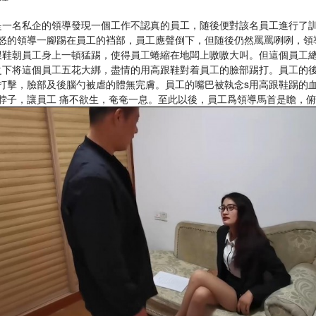
是一名私企的領導發現一個工作不認真的員工，随後便對該名員工進行了
怒的領導一腳踢在員工的裆部，員工應聲倒下，但随後仍然罵罵咧咧，領
跟鞋朝員工身上一頓猛踢，使得員工蜷縮在地闆上嗷嗷大叫。但這個員工
之下将這個員工五花大綁，盡情的用高跟鞋對着員工的臉部踢打。員工的
打擊，臉部及後腦勺被虐的體無完膚。員工的嘴巴被執念s用高跟鞋踢的
脖子，讓員工 痛不欲生，奄奄一息。至此以後，員工爲領導馬首是瞻，