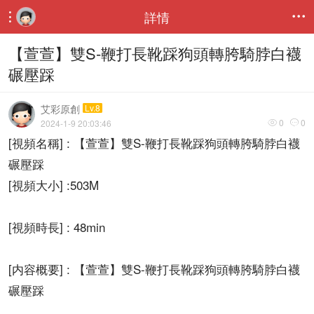
詳情


【萱萱】雙S-鞭打長靴踩狗頭轉胯騎脖白襪
碾壓踩
艾彩原創
Lv.8
0
0
2024-1-9 20:03:46


[視頻名稱] : 【萱萱】雙S-鞭打長靴踩狗頭轉胯騎脖白襪
碾壓踩
[視頻大小] :503M
[視頻時長] : 48min
[内容概要] : 【萱萱】雙S-鞭打長靴踩狗頭轉胯騎脖白襪
碾壓踩