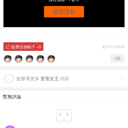
購買課程
點贊這個帖子
+5
帖子ID: 32528

5
贊
點擊看更多
萱萱女王
内容

暫無評論
